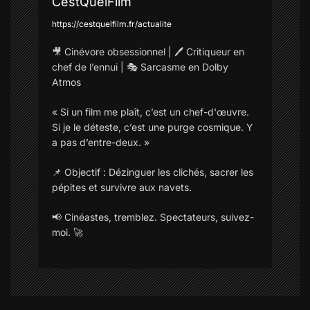
’
CestQuelFilm
https://cestquelfilm.fr/actualite
a
🎥 Cinévore obsessionnel | 🖊️ Critiqueur en
r
chef de l’ennui | 🎭 Sarcasme en Dolby
Atmos
t
« Si un film me plaît, c’est un chef-d'œuvre.
Si je le déteste, c’est une purge cosmique. Y
i
a pas d’entre-deux. »
c
📌 Objectif : Dézinguer les clichés, sacrer les
pépites et survivre aux navets.
l
📢 Cinéastes, tremblez. Spectateurs, suivez-
e
moi. 🚀