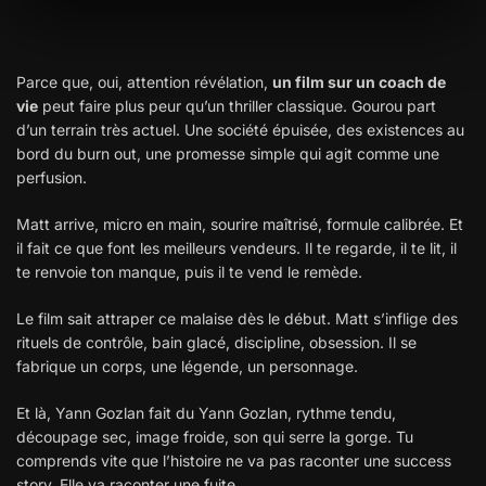
Parce que, oui, attention révélation,
un film sur un coach de
vie
peut faire plus peur qu’un thriller classique.
Gourou
part
d’un terrain très actuel. Une société épuisée, des existences au
bord du burn out, une promesse simple qui agit comme une
perfusion.
Matt arrive, micro en main, sourire maîtrisé, formule calibrée. Et
il fait ce que font les meilleurs vendeurs. Il te regarde, il te lit, il
te renvoie ton manque, puis il te vend le remède.
Le film sait attraper ce malaise dès le début. Matt s’inflige des
rituels de contrôle, bain glacé, discipline, obsession. Il se
fabrique un corps, une légende, un personnage.
Et là, Yann Gozlan fait du Yann Gozlan, rythme tendu,
découpage sec, image froide, son qui serre la gorge. Tu
comprends vite que l’histoire ne va pas raconter une success
story. Elle va raconter une fuite.