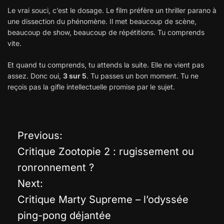
Le vrai souci, c’est le dosage. Le film préfère un thriller parano à
une dissection du phénomène. Il met beaucoup de scène,
beaucoup de show, beaucoup de répétitions. Tu comprends
vite.
Et quand tu comprends, tu attends la suite. Elle ne vient pas
assez. Donc oui,
3 sur 5
. Tu passes un bon moment. Tu ne
reçois pas la gifle intellectuelle promise par le sujet.
Previous:
N
Critique Zootopie 2 : rugissement ou
a
ronronnement ?
Next:
v
Critique Marty Supreme – l’odyssée
i
ping-pong déjantée