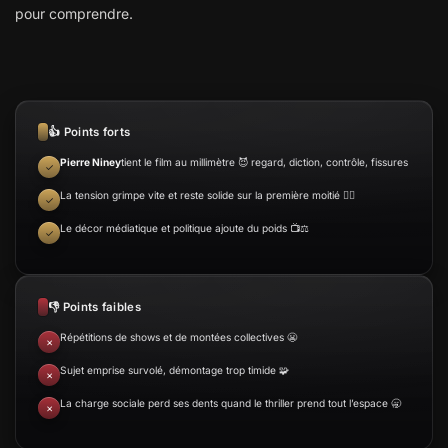
pour comprendre.
👍 Points forts
Pierre Niney
tient le film au millimètre 😈 regard, diction, contrôle, fissures
La tension grimpe vite et reste solide sur la première moitié 😵‍💫
Le décor médiatique et politique ajoute du poids 📺⚖️
👎 Points faibles
Répétitions de shows et de montées collectives 😬
Sujet emprise survolé, démontage trop timide 🧩
La charge sociale perd ses dents quand le thriller prend tout l’espace 🥱