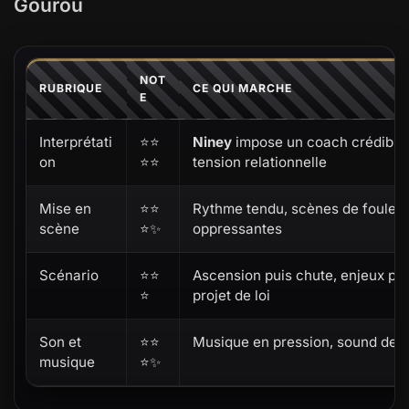
Gourou
NOT
RUBRIQUE
CE QUI MARCHE
E
Interprétati
⭐⭐
Niney
impose un coach crédible,
on
⭐⭐
tension relationnelle
Mise en
⭐⭐
Rythme tendu, scènes de foule e
scène
⭐✨
oppressantes
Scénario
⭐⭐
Ascension puis chute, enjeux pu
⭐
projet de loi
Son et
⭐⭐
Musique en pression, sound desig
musique
⭐✨