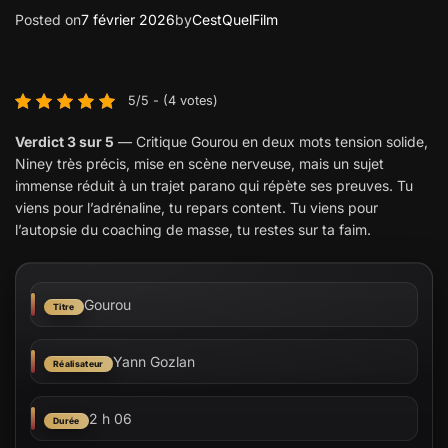
Posted on
7 février 2026
by
CestQuelFilm
5/5 - (4 votes)
Verdict 3 sur 5
—
Critique Gourou
en deux mots tension solide,
Niney très précis, mise en scène nerveuse, mais un sujet
immense réduit à un trajet parano qui répète ses preuves. Tu
viens pour l’adrénaline, tu repars content. Tu viens pour
l’autopsie du coaching de masse, tu restes sur ta faim.
Gourou
Titre
Yann Gozlan
Réalisateur
2 h 06
Durée